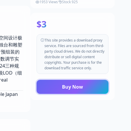
Temple Environment ( Japanese
1953 Views
Stock 925
Temple Japanese Temple Temple
Japan 3D ) v5.5
$3
内部空间设计极
This site provides a download proxy
烛台和雕塑
service. Files are sourced from third-
含预组装的
party cloud drives. We do not directly
distribute or sell digital content
参数调节实
copyrights. Your purchase is for the
24三种规
download traffic service only.
LOD（细
al
Buy Now
le Japan