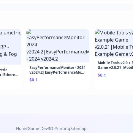
Mobile Tools v2.0 +
EasyPerformanceMonitor - 2024
Game v2.0.21|Mobile
tric
v2024.2|EasyPerformanceMonitor
+ Example Game v2.
b|Ethereal
$0.1
- 2024 v2024.2
hting &
$0.1
Home
Game Dev
3D Printing
Sitemap