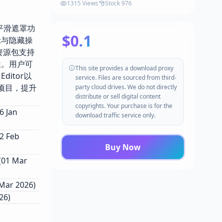
1315 Views
Stock 976
的平滑遮罩功
$0.1
示与隐藏操
资源包支持
致性。用户可
This site provides a download proxy
ditor以
service. Files are sourced from third-
项目，提升
party cloud drives. We do not directly
distribute or sell digital content
copyrights. Your purchase is for the
 Jan
download traffic service only.
2 Feb
Buy Now
(01 Mar
Mar 2026)
26)