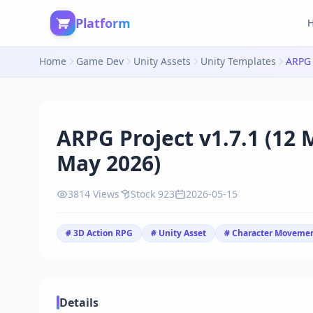
Platform
Home
Game Dev
Unity Assets
Unity Templates
ARPG Project v1.7.1 (12 
May 2026)
3814 Views
Stock 923
2026-05-15
# 3D Action RPG
# Unity Asset
# Character Moveme
Details