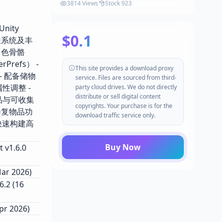
3814 Views
Stock 923
nity
$0.1
长系统及丰
角色骨骼
refs） -
This site provides a download proxy
- 配备储物
service. Files are sourced from third-
性调整 -
party cloud drives. We do not directly
distribute or sell digital content
品与可收集
copyrights. Your purchase is for the
h修复物品功
download traffic service only.
快速构建高
Buy Now
1.6.0
r 2026)
2 (16
r 2026)