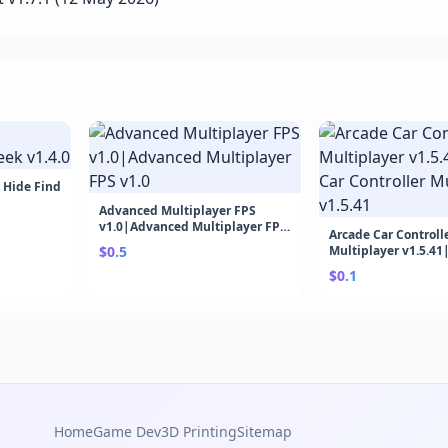
|Hide Find
Advanced Multiplayer FPS
v1.0|Advanced Multiplayer FPS
Arcade Car Controll
v1.0
$0.5
Multiplayer v1.5.41
Controller Multiplay
$0.1
Home
Game Dev
3D Printing
Sitemap